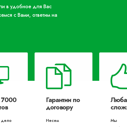
или в удобное для Вас
жемся с Вами, ответим на
 7000
Гарантии по
Люба
тов
договору
слож
 дело
Несем
Мы