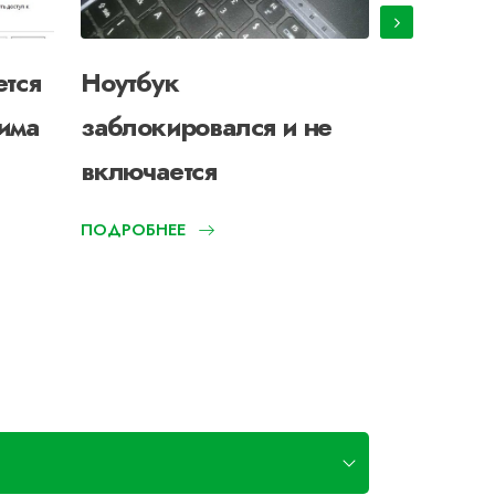
ется
Ноутбук
Не вклю
има
заблокировался и не
ноутбук
включается
режима
ПОДРОБНЕЕ