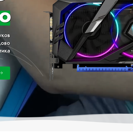
о
уков
дово
тика