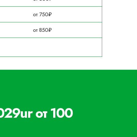
от 750₽
от 850₽
029ur от 100