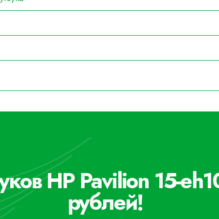
уков HP Pavilion 15-eh1
рублей!