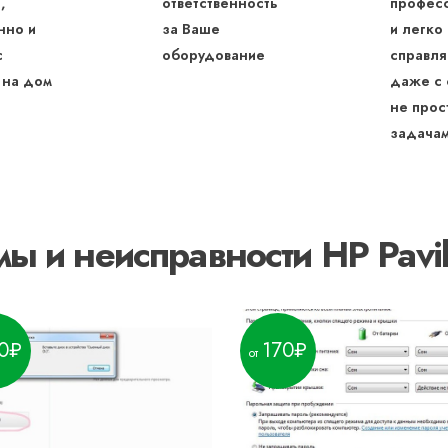
,
ответственность
профес
нно и
за Ваше
и легко
с
оборудование
справля
 на дом
даже с
не прос
задача
ы и неисправности HP Pavil
0
170