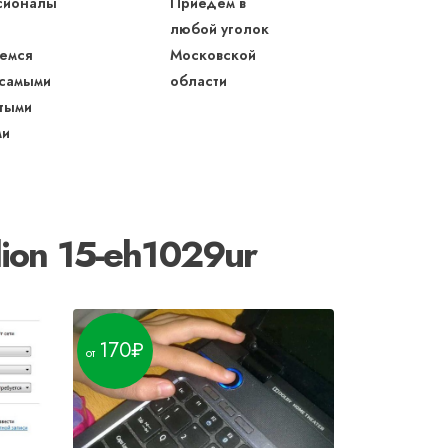
сионалы
Приедем в
любой уголок
емся
Московской
 самыми
области
тыми
ми
ion 15-eh1029ur
170
400