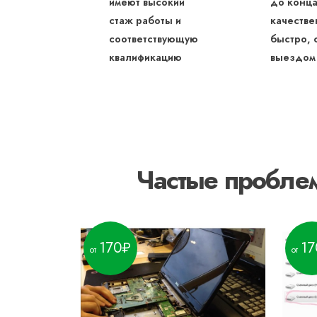
имеют высокий
до конца
стаж работы и
качестве
соответствующую
быстро, 
квалификацию
выездом
Частые проблем
170
17