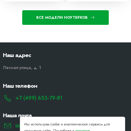
ВСЕ МОДЕЛИ НОУТБУКОВ
Наш адрес
Лесная улица, д. 1
Наш телефон
+7 (499) 653-79-81
Наша почта
Мы используем cookie и аналитические сервисы для
info@remont-noutbukov-pk.ru
улучшения сайта. Подробнее в
политике