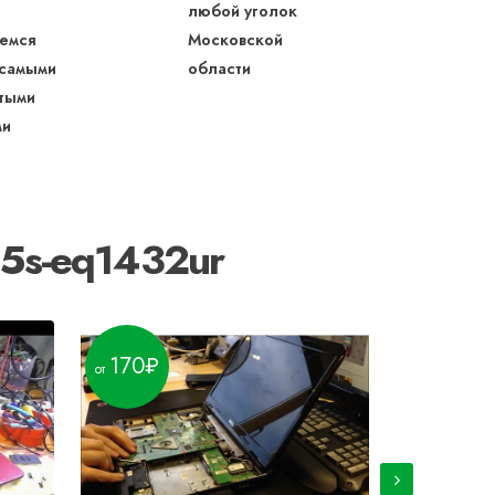
любой уголок
емся
Московской
 самыми
области
тыми
ми
15s-eq1432ur
170
100