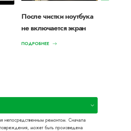
После чистки ноутбука
Экран к
не включается экран
включае
ПОДРОБНЕЕ
вая непосредственным ремонтом. Сначала
а повреждения, может быть произведена