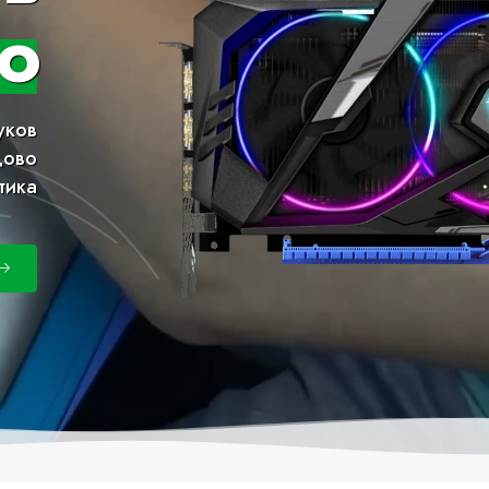
о
уков
дово
тика