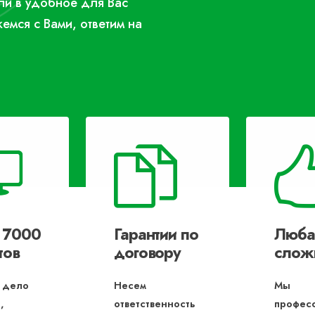
или в удобное для Вас
жемся с Вами, ответим на
 7000
Гарантии по
Люба
тов
договору
слож
 дело
Несем
Мы
,
ответственность
профес