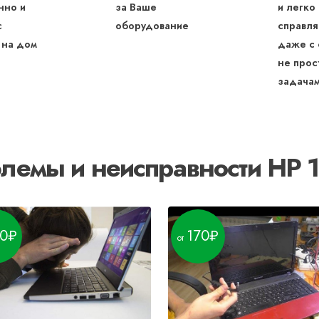
нно и
за Ваше
и легко
с
оборудование
справля
 на дом
даже с
не прос
задача
лемы и неисправности HP 
0
170