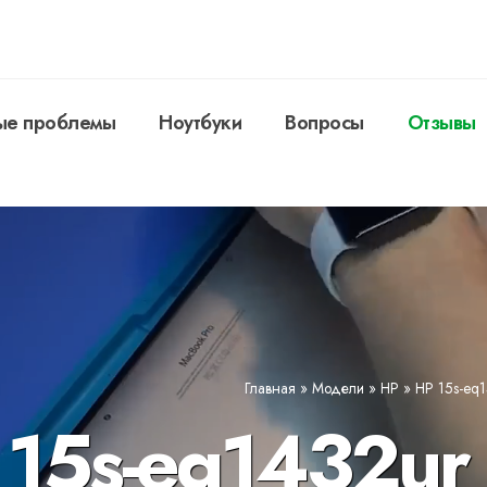
ые проблемы
Ноутбуки
Вопросы
Отзывы
Главная
»
Модели
»
HP
»
HP 15s-eq
 15s-eq1432ur 