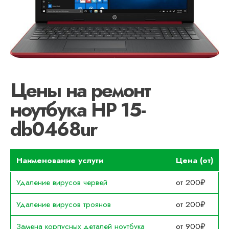
Цены на ремонт
ноутбука HP 15-
db0468ur
Наименование услуги
Цена (от)
Удаление вирусов червей
от 200₽
Удаление вирусов троянов
от 200₽
Замена корпусных деталей ноутбука
от 900₽