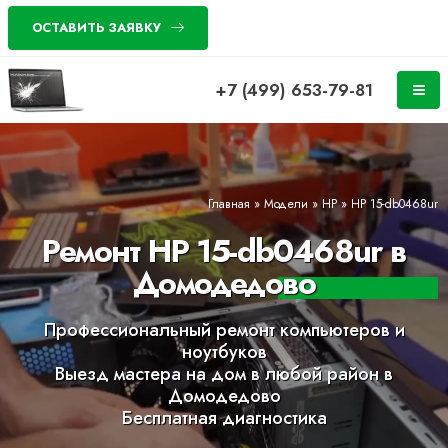
ОСТАВИТЬ ЗАЯВКУ
+7 (499) 653-79-81
Главная
»
Модели
»
HP
»
HP 15-db0468ur
Ремонт HP 15-db0468ur в
Домодедово
Профессиональный ремонт компьютеров и
ноутбуков
Выезд мастера на дом в любой район в
Домодедово
Бесплатная диагностика