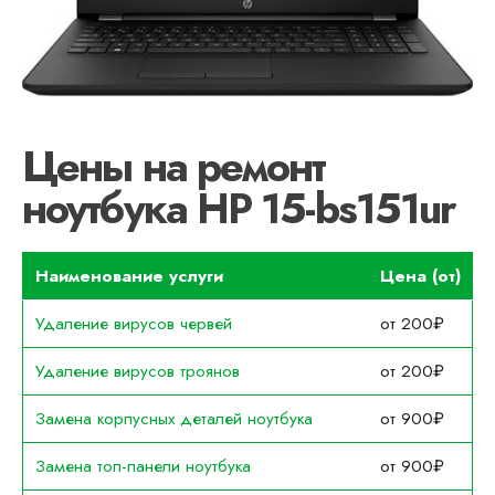
Цены на ремонт
ноутбука HP 15-bs151ur
Наименование услуги
Цена (от)
Удаление вирусов червей
от 200₽
Удаление вирусов троянов
от 200₽
Замена корпусных деталей ноутбука
от 900₽
Замена топ-панели ноутбука
от 900₽