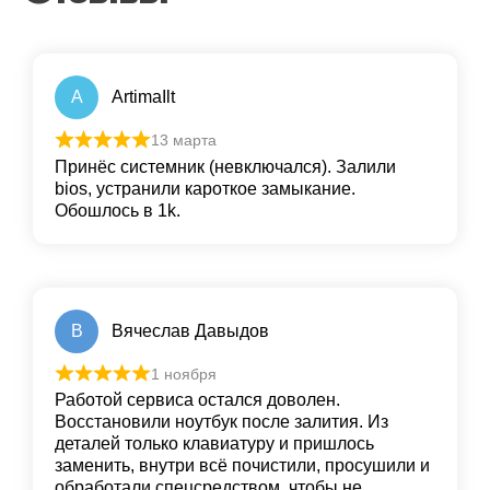
A
ArtimaIlt
13 марта
Принёс системник (невключался). Залили
bios, устранили кароткое замыкание.
Обошлось в 1k.
В
Вячеслав Давыдов
1 ноября
Работой сервиса остался доволен.
Восстановили ноутбук после залития. Из
деталей только клавиатуру и пришлось
заменить, внутри всё почистили, просушили и
обработали спецсредством, чтобы не