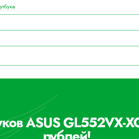
утбука
буков ASUS GL552VX-X
рублей!