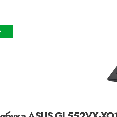
D
оутбука ASUS GL552VX-XO