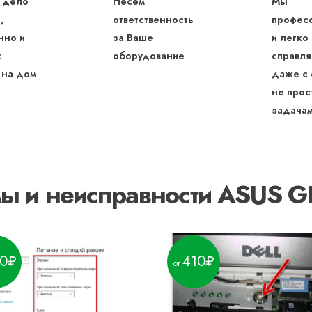
 дело
Несем
Мы
,
ответственность
профес
нно и
за Ваше
и легко
с
оборудование
справля
 на дом
даже с
не прос
задача
мы и неисправности ASUS 
0
410