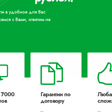
или в удобное для Вас
жемся с Вами, ответим на
 7000
Гарантии по
Люба
тов
договору
слож