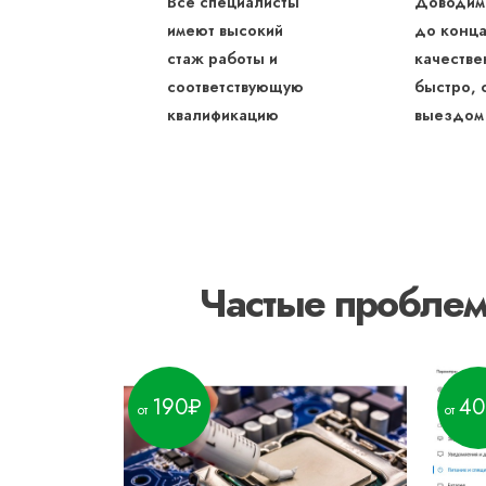
Все специалисты
Доводим
имеют высокий
до конца
стаж работы и
качестве
соответствующую
быстро, 
квалификацию
выездом
Частые пробле
190
40