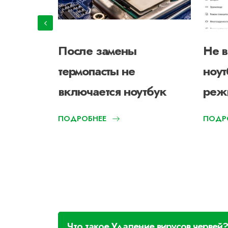
ся
После замены
Не в
термопасты не
ноут
включается ноутбук
реж
ПОДРОБНЕЕ
ПОДР
Что такое Удаление вирусов червей