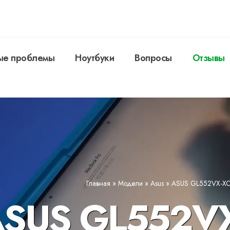
ые проблемы
Ноутбуки
Вопросы
Отзывы
Главная
»
Модели
»
Asus
»
ASUS GL552VX-X
ASUS GL552VX