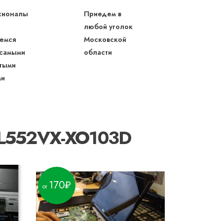
сионалы
Приедем в
любой уголок
емся
Московской
 самыми
области
тыми
ми
GL552VX-XO103D
170
190