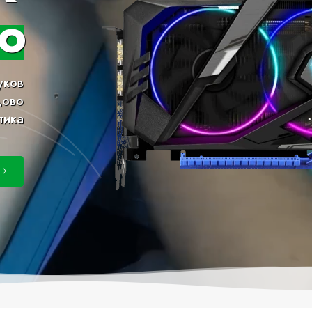
о
уков
дово
тика