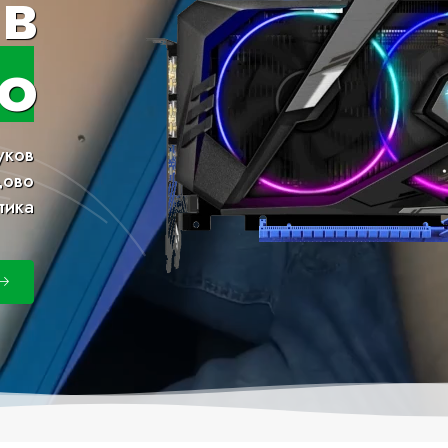
в
о
уков
дово
тика