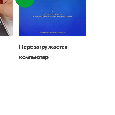
Перезагружается
Ноутбук
компьютер
индикат
мигает