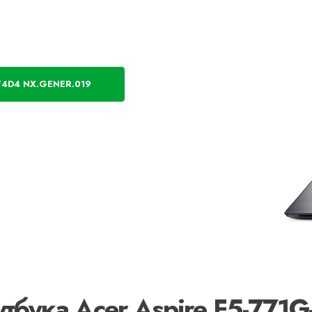
74D4 NX.GENER.019
тбука Acer Aspire F5-771