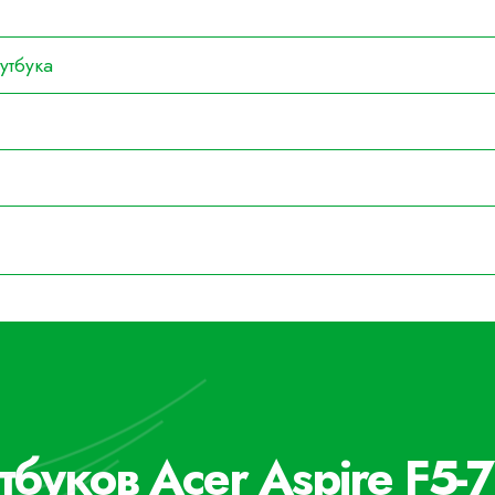
утбука
тбуков Acer Aspire F5