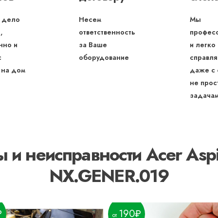
 дело
Несем
Мы
,
ответственность
профес
нно и
за Ваше
и легко
с
оборудование
справля
 на дом
даже с
не прос
задача
 и неисправности Acer Asp
NX.GENER.019
190