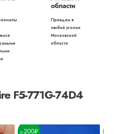
области
сионалы
Приедем в
любой уголок
емся
Московской
 самыми
области
тыми
ми
ire F5-771G-74D4
200
190