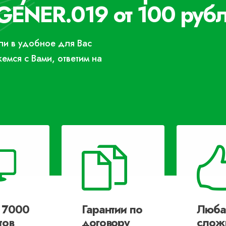
GENER.019 от 100 рубл
или в удобное для Вас
жемся с Вами, ответим на
 7000
Гарантии по
Люба
тов
договору
слож